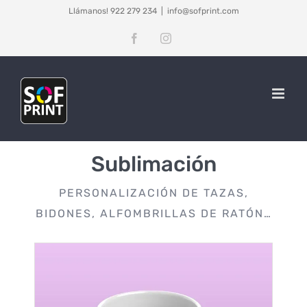
Saltar
Llámanos! 922 279 234
|
info@sofprint.com
al
Facebook
Instagram
contenido
Sublimación
PERSONALIZACIÓN DE TAZAS,
BIDONES, ALFOMBRILLAS DE RATÓN…