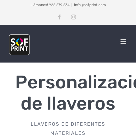
Saltar
Llámanos! 922 279 234
|
info@sofprint.com
al
Facebook
Instagram
contenido
Personalizac
de llaveros
LLAVEROS DE DIFERENTES
MATERIALES