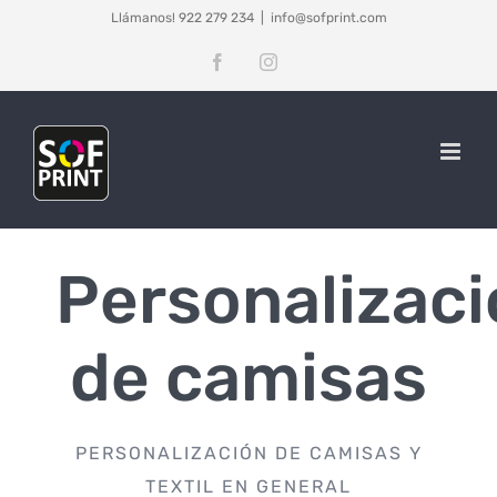
Saltar
Llámanos! 922 279 234
|
info@sofprint.com
al
Facebook
Instagram
contenido
Personalizac
de camisas
PERSONALIZACIÓN DE CAMISAS Y
TEXTIL EN GENERAL