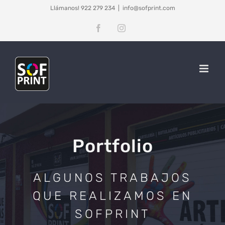
Saltar
Llámanos! 922 279 234
|
info@sofprint.com
al
Facebook
Instagram
contenido
Portfolio
ALGUNOS TRABAJOS
QUE REALIZAMOS EN
SOFPRINT