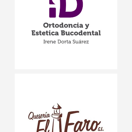
Logotipo Irene Dorta
Logotipos
Logotipo Quesería El
Faro