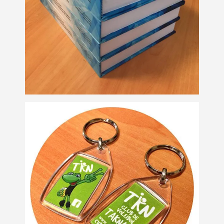
encuadernación de
libros
Impresión digital
Llaveros
personalizados
Personalización