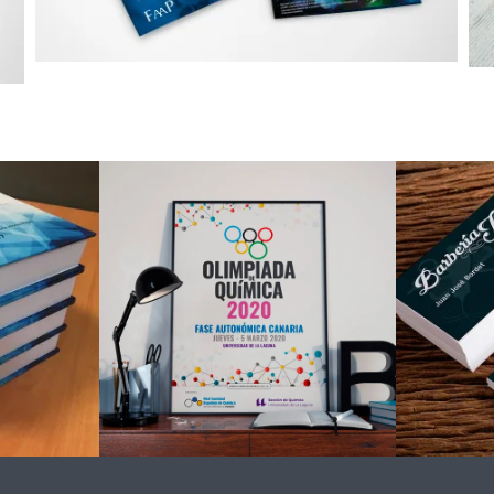
n y
Ta
nación
Carteles
os
Impresión digital
l