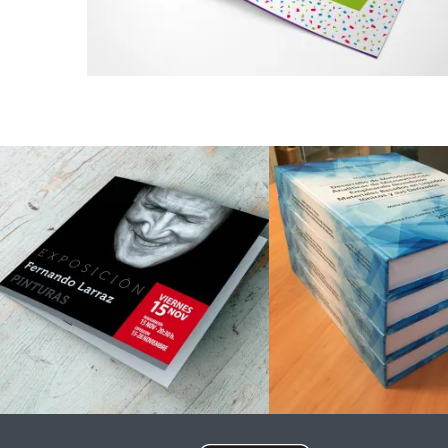
Impresió
Folletos
encuader
de libr
Impresión digital
Impresión digita