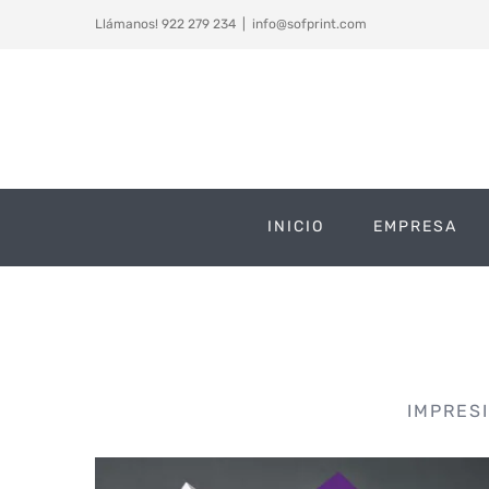
Saltar
Llámanos! 922 279 234
|
info@sofprint.com
al
contenido
INICIO
EMPRESA
IMPRES