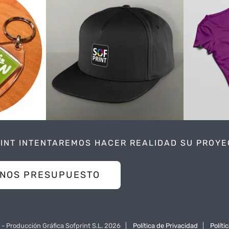
os
Pers
Gorras
zados
de
Personalización
n
RINT INTENTAREMOS HACER REALIDAD SU PROY
ANOS PRESUPUESTO
- Producción Gráfica Sofprint S.L.
2026 |
Política de Privacidad
|
Políti