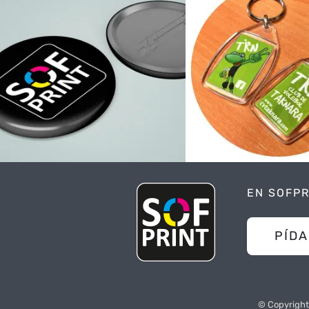
Chapas
Llaver
personalizadas
personali
Personalización
Personalizació
EN SOFP
PÍD
© Copyright 