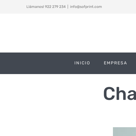
Saltar
Llámanos! 922 279 234
|
info@sofprint.com
al
contenido
INICIO
EMPRESA
Cha