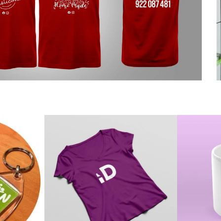
os
Personalización
Su
zados
de camisas
n
Personalización