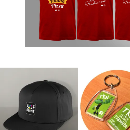
Llaver
Gorras
personali
Personalización
Personalizació