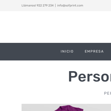
Saltar
Llámanos! 922 279 234
|
info@sofprint.com
al
contenido
INICIO
EMPRESA
Perso
PE