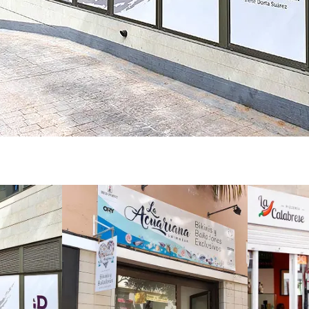
Ro
ión
Rotulación
Pi
ntal
tienda de ropa
C