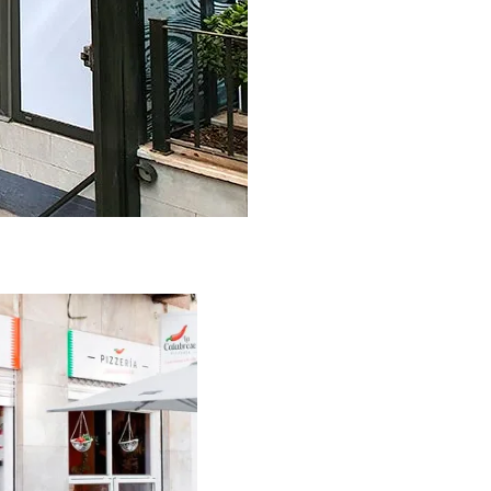
tulación
zzeria La
alabrese