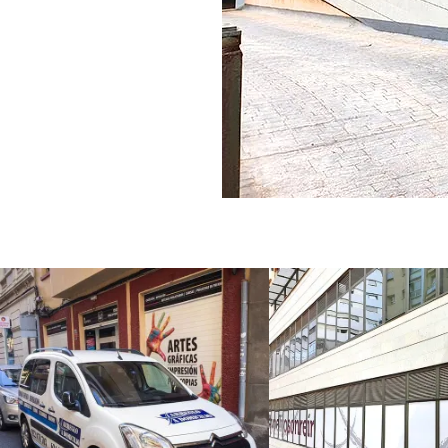
Rotulación de
Rotulac
vehículos
clínica de