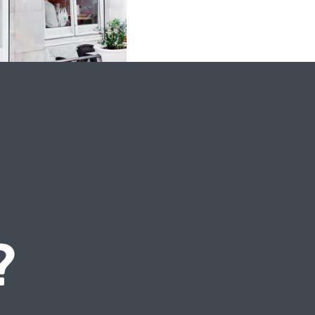
Rotulación
?