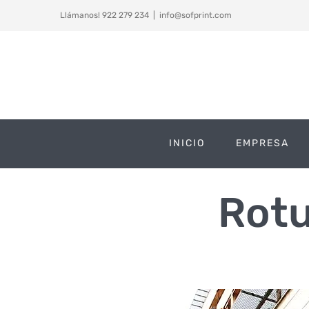
Saltar
Llámanos! 922 279 234
|
info@sofprint.com
al
contenido
INICIO
EMPRESA
Rotu